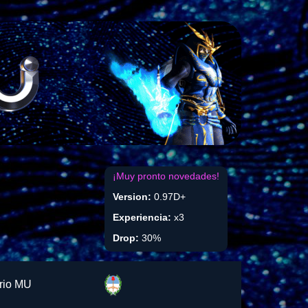
¡Muy pronto novedades!
Version:
0.97D+
Experiencia:
x3
Drop:
30%
rio MU