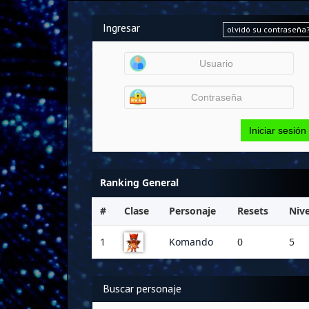
Ingresar
olvidó su contraseña
Iniciar sesión
Ranking General
#
Clase
Personaje
Resets
Nive
1
Komando
0
5
Buscar personaje