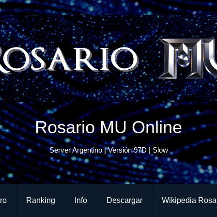
Rosario MU Online
Server Argentino | Versión 97D | Slow
ro
Ranking
Info
Descargar
Wikipedia Rosa