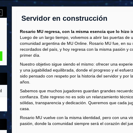
?
Servidor en construcción
Rosario MU regresa, con la misma esencia que lo hizo i
Luego de un largo tiempo, volvemos a abrir las puertas de 
comunidad argentina de MU Online. Rosario MU fue, en su
recordados del país, y hoy regresa con la misma pasión y 
primer día.
Nuestro objetivo sigue siendo el mismo: ofrecer una experienc
y una jugabilidad equilibrada, donde el progreso y el esfue
sido pensado con respeto por la historia del servidor y po
años.
l
Sabemos que muchos jugadores guardan grandes recuerdo
confianza. Este regreso no es solo un relanzamiento técnic
sólidas, transparencia y dedicación. Queremos que cada jug
casa.
Rosario MU vuelve con la misma identidad, pero con una vi
pasión, donde la comunidad siempre será el corazón del ju