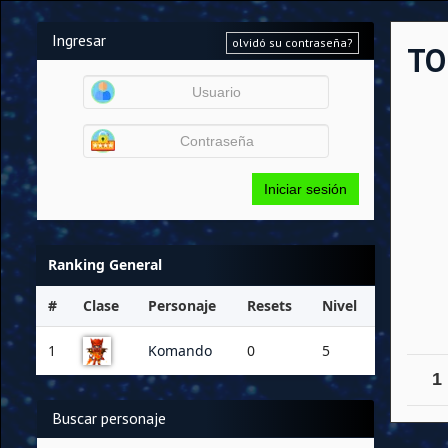
Ingresar
olvidó su contraseña?
TO
Iniciar sesión
Ranking General
#
Clase
Personaje
Resets
Nivel
1
Komando
0
5
1
Buscar personaje